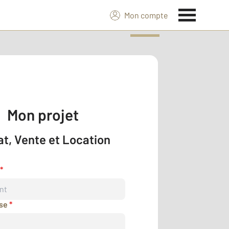
Mon compte
Mon projet
t, Vente et Location
*
sse
*