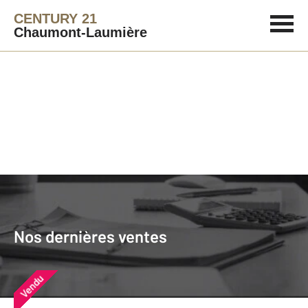
CENTURY 21
Chaumont-Laumière
Agence immobilière
Vendre
Nos dernières ventes
Nos derniers biens vendus près de
Nos dernières ventes
chez vous
Vendu