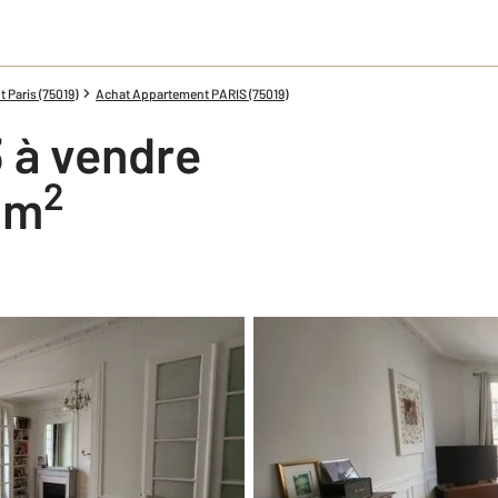
Paris (75019)
Achat Appartement PARIS (75019)
 à vendre
2
4 m