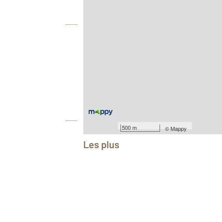
Vue globale
2
Surface totale : 59,8 m
Type d'appartement : F3
Nombre de pièces : 3
[Voir le détail]
Année construction : 1911
Équipements
500 m
©
Mappy
Les plus