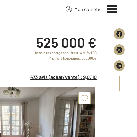
Mon compte
525 000 €
Honoraires charge acquéreur: 4,91 % TTC
Prix hors honoraires: 500000€
473 avis (achat/vente) : 9,0/10