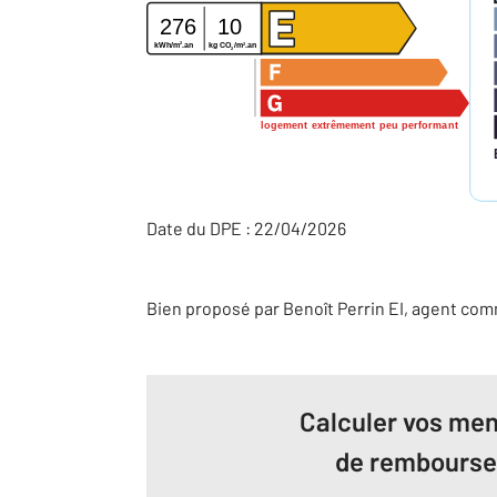
276
10
2
2
kg CO
/m
.an
kWh/m
.an
2
logement extrêmement peu performant
Date du DPE : 22/04/2026
Bien proposé par
Benoît
Perrin
EI
, agent com
Calculer vos men
de rembours