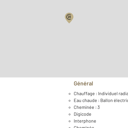
Surface habitable : 59,5 m
ème
Étage : 4
Type de construction : Tr
Général
Chauffage : Individuel radia
Eau chaude : Ballon électr
Cheminée : 3
Digicode
Interphone
Cheminée