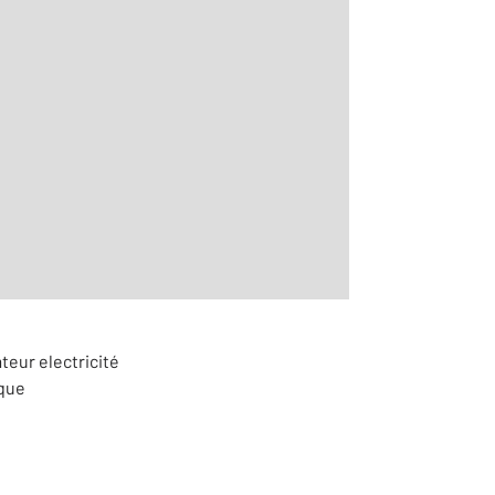
2
aditionnelle
teur electricité
ique