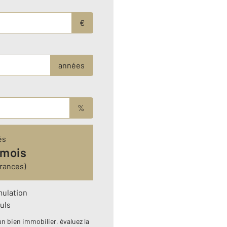
€
années
%
és
 mois
rances)
mulation
uls
n bien immobilier, évaluez la