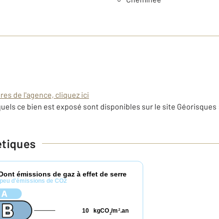
es de l'agence, cliquez ici
uels ce bien est exposé sont disponibles sur le site Géorisques 
étiques
Dont émissions de gaz à effet de serre
peu d'émissions de CO2
10
kgCO
/m
.an
2
2