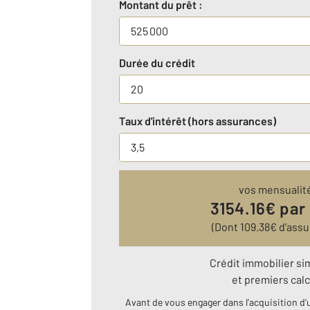
Montant du prêt :
Durée du crédit
Taux d'intérêt (hors assurances)
vos mensualit
3154.16
€ par
(Dont
109.38
€ d’assu
Crédit immobilier si
et premiers calc
Avant de vous engager dans l’acquisition d’u