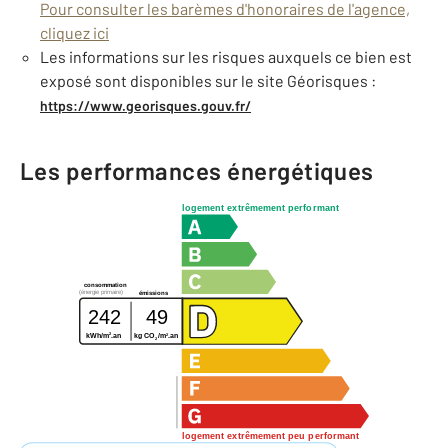
Pour consulter les barèmes d'honoraires de l'agence,
cliquez ici
Les informations sur les risques auxquels ce bien est
exposé sont disponibles sur le site Géorisques :
https://www.georisques.gouv.fr/
Les performances énergétiques
logement extrêmement performant
consommation
(énergie primaire)
émissions
242
49
2
2
kWh/m
.an
kg CO
/m
.an
2
logement extrêmement peu performant