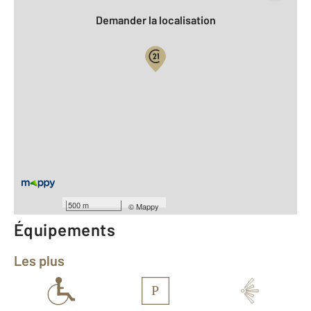
Demander la localisation
Vue globale
2
Surface totale : 68,8 m
2
Surface habitable : 68,8 m
Type d'appartement : F3
ème
Étage : 3
Nombre de pièces : 3
[Voir le détail]
Année construction : 1989
500 m
©
Mappy
Équipements
Les plus
P