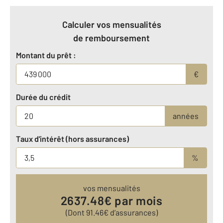
Calculer vos mensualités
de remboursement
Montant du prêt :
€
Durée du crédit
années
Taux d'intérêt (hors assurances)
%
vos mensualités
2637.48
€ par mois
(Dont
91.46
€ d’assurances)