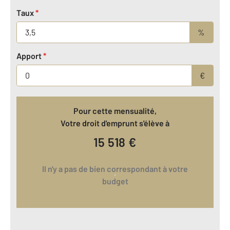
Taux
*
%
Apport
*
€
Pour cette mensualité,
Votre droit d'emprunt s'élève à
15 518
€
Il n'y a pas de bien correspondant à votre
budget