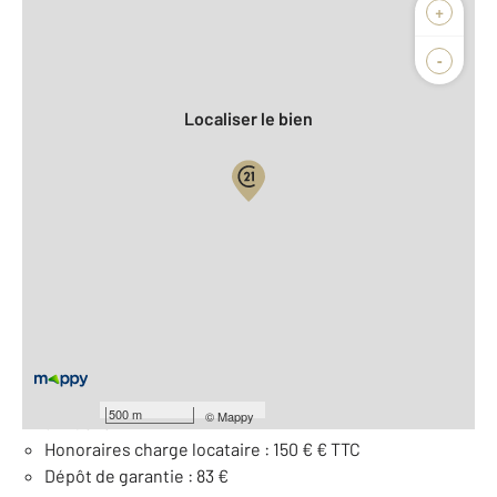
Afficher sur la carte :
+
Agence
-
Localiser le bien
Vue globale
2
Surface totale : 14 m
À savoir
Loyer de base : 83 € par mois
Provision pour charges : 7 €, soumise à régularisation
500 m
©
Mappy
annuelle
Honoraires charge locataire : 150 € € TTC
Dépôt de garantie : 83 €