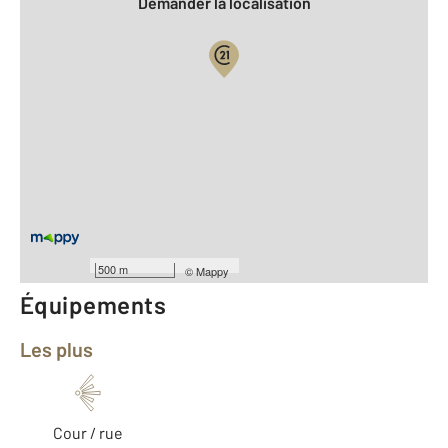
Demander la localisation
Vue globale
2
Surface totale : 74,6 m
2
Surface habitable : 73,1 m
Type d'appartement : F3
er
Étage : 1
Type de construction : Traditionnelle
Année construction : 1880
500 m
©
Mappy
Équipements
Les plus
Cour / rue