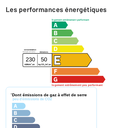
Les performances énergétiques
logement extrêmement performant
consommation
(énergie primaire)
émissions
230
50
2
2
kg CO
/m
.an
kWh/m
.an
2
logement extrêmement peu performant
Dont émissions de gaz à effet de serre
*
peu d'émissions de CO2