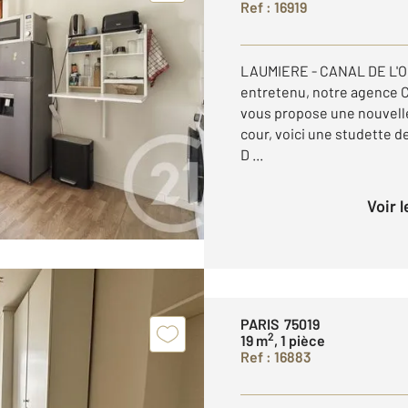
Ref : 16919
LAUMIERE - CANAL DE L'O
entretenu, notre agence
vous propose une nouvelle
cour, voici une studette d
D ...
Voir 
PARIS 75019
2
19 m
, 1 pièce
Ref : 16883