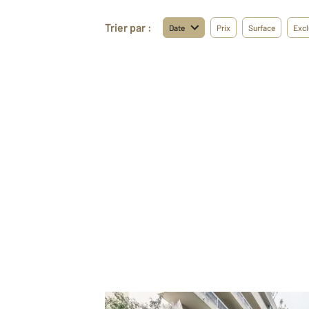
Trier par :
Date
Prix
Surface
Excl