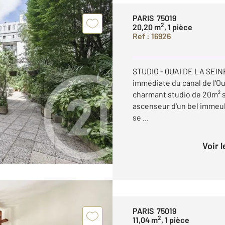
PARIS 75019
2
20,20 m
, 1 pièce
Ref : 16926
STUDIO - QUAI DE LA SEIN
immédiate du canal de l'O
charmant studio de 20m² s
ascenseur d'un bel immeu
se ...
Voir 
PARIS 75019
2
11,04 m
, 1 pièce