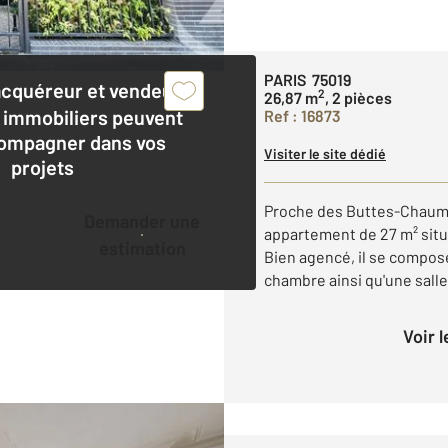
PARIS 75019
acquéreur et vendeur,
2
26,87 m
, 2 pièces
 immobiliers peuvent
Ref : 16873
ompagner dans vos
Visiter le site dédié
projets
Proche des Buttes-Chaumo
Demander une
appartement de 27 m² situ
estimation
Bien agencé, il se compose
chambre ainsi qu'une salle 
Voir 